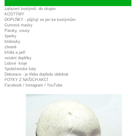
KATEGORIE
zařazení kostýmů do skupin
KOSTÝMY
DOPLŇKY - půjčují se jen ke kostýmům
Gumové masky
Paruky, vousy
šperky
klobouky
zbraně
křídla a peří
ostatní doplňky
Lidové kroje
Společenské šaty
Dekorace - je třeba dopředu obědnat
FOTKY Z NAŠICH AKCÍ
Facebook / Instagram / YouTube