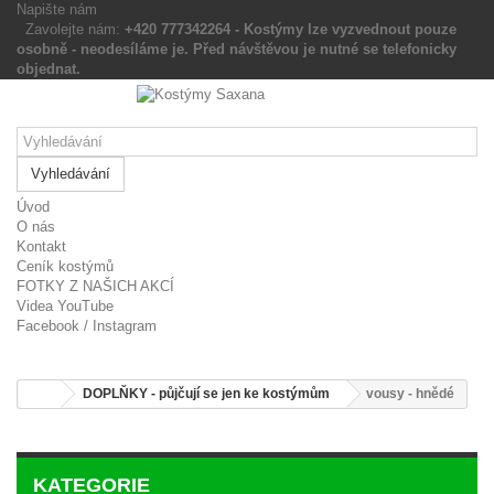
Napište nám
Zavolejte nám:
+420 777342264 - Kostýmy lze vyzvednout pouze
osobně - neodesíláme je. Před návštěvou je nutné se
telefonicky objednat.
Vyhledávání
Úvod
O nás
Kontakt
Ceník kostýmů
FOTKY Z NAŠICH AKCÍ
Videa YouTube
Facebook / Instagram
DOPLŇKY - půjčují se jen ke kostýmům
vousy -
hnědé