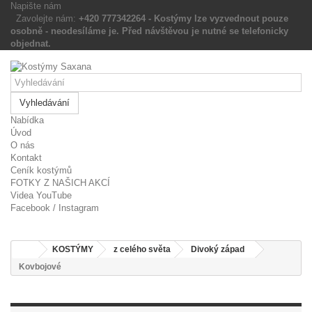
Napište nám
Zavolejte nám:
+420 777342264 - Kostýmy lze vyzvednout pouze
osobně - neodesíláme je. Před návštěvou je nutné se
telefonicky objednat.
Vyhledávání
Nabídka
Úvod
O nás
Kontakt
Ceník kostýmů
FOTKY Z NAŠICH AKCÍ
Videa YouTube
Facebook / Instagram
KOSTÝMY
z celého světa
Divoký západ
Kovbojové