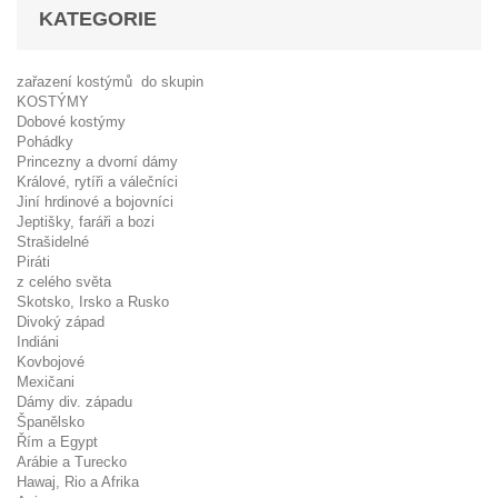
KATEGORIE
zařazení kostýmů do skupin
KOSTÝMY
Dobové kostýmy
Pohádky
Princezny a dvorní dámy
Králové, rytíři a válečníci
Jiní hrdinové a bojovníci
Jeptišky, faráři a bozi
Strašidelné
Piráti
z celého světa
Skotsko, Irsko a Rusko
Divoký západ
Indiáni
Kovbojové
Mexičani
Dámy div. západu
Španělsko
Řím a Egypt
Arábie a Turecko
Hawaj, Rio a Afrika