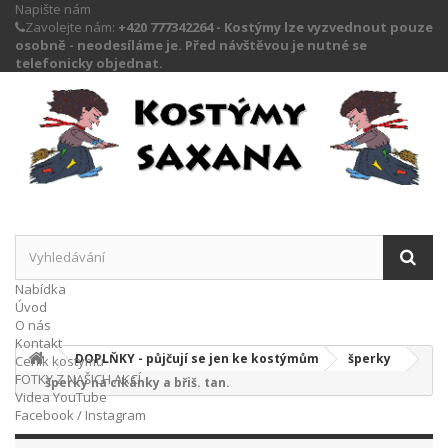
Napište nám
Zavolejte nám:
+420 777342264 - Kostýmy lze vyzvednout pouze
osobně - neodesíláme je. Před návštěvou je nutné se
telefonicky objednat.
Nabídka
Úvod
O nás
Kontakt
DOPLŇKY - půjčují se jen ke kostýmům
šperky
Ceník kostýmů
FOTKY Z NAŠICH AKCÍ
šperky na cikánky a břiš. tan.
Videa YouTube
Facebook / Instagram