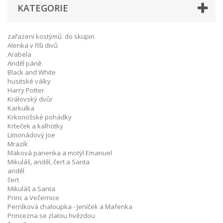
KATEGORIE
zařazení kostýmů do skupin
Alenka v říši divů
Arabela
Anděl páně
Black and White
husitské války
Harry Potter
Královský dvůr
Karkulka
Krkonošské pohádky
Krteček a kalhotky
Limonádový Joe
Mrazík
Maková panenka a motýl Emanuel
Mikuláš, anděl, čert a Santa
anděl
čert
Mikuláš a Santa
Princ a Večernice
Perníková chaloupka - Jeníček a Mařenka
Princezna se zlatou hvězdou