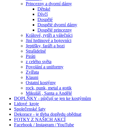
Princezny a dvorní dámy
Dětské
Dívčí
Dospělé
Dospělé dvorní dámy
Dospělé princezny
Králové, rytíři a válečníci
Jiní hrdinové a bojovníci
Jeptišky, faráři a bozi
Strašidelné
Piráti
z celého světa
Povolání a uniformy
Zvířata
Klauni
Ostatní kostýmy
rock, punk, metal a gotik
Mikuláš , Santa a Andělé
DOPLŇKY - půjčují se jen ke kostýmům
Lidové kroje
Společenské šaty
Dekorace - je třeba dopředu obědnat
FOTKY Z NAŠICH AKCÍ
Facebook / Instagram / YouTube