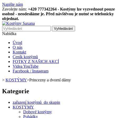
Napište nám
Zavolejte nám:
+420 777342264 - Kostýmy lze vyzvednout pouze
osobně - neodesíláme je. Před návštěvou je nutné se telefonicky
objednat.
Vyhledávání
Nabídka
Úvod
O nás
Kontakt
Ceník kostýmů
FOTKY Z NAŠICH AKCÍ
Videa YouTube
Facebook / Instagram
>
KOSTÝMY
>
Princezny a dvorní dámy
Kategorie
zařazení kostýmů do skupin
KOSTÝMY
Dobové kostýmy
Pohádky