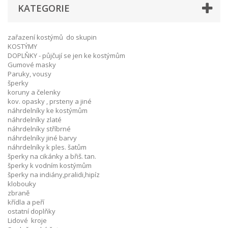
KATEGORIE
zařazení kostýmů do skupin
KOSTÝMY
DOPLŇKY - půjčují se jen ke kostýmům
Gumové masky
Paruky, vousy
šperky
koruny a čelenky
kov. opasky , prsteny a jiné
náhrdelníky ke kostýmům
náhrdelníky zlaté
náhrdelníky stříbrné
náhrdelníky jiné barvy
náhrdelníky k ples. šatům
šperky na cikánky a břiš. tan.
šperky k vodním kostýmům
šperky na indiány,pralidi,hipíz
klobouky
zbraně
křídla a peří
ostatní doplňky
Lidové kroje