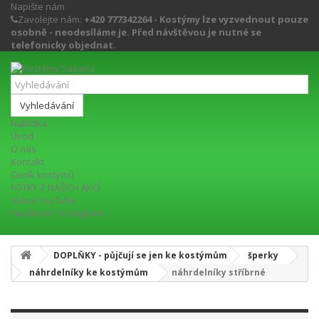
Napište nám
Zavolejte nám:
+420 777342264 - Kostýmy lze vyzvednout pouze
osobně - neodesíláme je. Před návštěvou je nutné se
telefonicky objednat.
Vyhledávání
Nabídka
Úvod
O nás
Kontakt
Ceník kostýmů
FOTKY Z NAŠICH AKCÍ
Videa YouTube
Facebook / Instagram
DOPLŇKY - půjčují se jen ke kostýmům
šperky
náhrdelníky ke kostýmům
náhrdelníky stříbrné