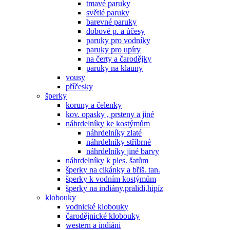
tmavé paruky
světlé paruky
barevné paruky
dobové p. a účesy
paruky pro vodníky
paruky pro upíry
na čerty a čarodějky
paruky na klauny
vousy
příčesky
šperky
koruny a čelenky
kov. opasky , prsteny a jiné
náhrdelníky ke kostýmům
náhrdelníky zlaté
náhrdelníky stříbrné
náhrdelníky jiné barvy
náhrdelníky k ples. šatům
šperky na cikánky a břiš. tan.
šperky k vodním kostýmům
šperky na indiány,pralidi,hipíz
klobouky
vodnické klobouky
čarodějnické klobouky
western a indiáni