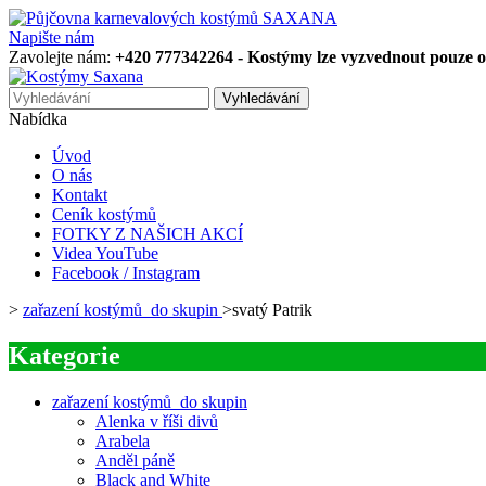
Napište nám
Zavolejte nám:
+420 777342264 - Kostýmy lze vyzvednout pouze oso
Vyhledávání
Nabídka
Úvod
O nás
Kontakt
Ceník kostýmů
FOTKY Z NAŠICH AKCÍ
Videa YouTube
Facebook / Instagram
>
zařazení kostýmů do skupin
>
svatý Patrik
Kategorie
zařazení kostýmů do skupin
Alenka v říši divů
Arabela
Anděl páně
Black and White