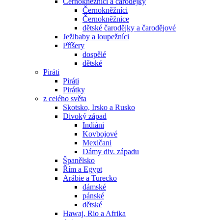
Černokněžníci a čarodějky
Černokněžníci
Černokněžnice
dětské čarodějky a čarodějové
Ježibaby a loupežníci
Příšery
dospělé
dětské
Piráti
Piráti
Pirátky
z celého světa
Skotsko, Irsko a Rusko
Divoký západ
Indiáni
Kovbojové
Mexičani
Dámy div. západu
Španělsko
Řím a Egypt
Arábie a Turecko
dámské
pánské
dětské
Hawaj, Rio a Afrika