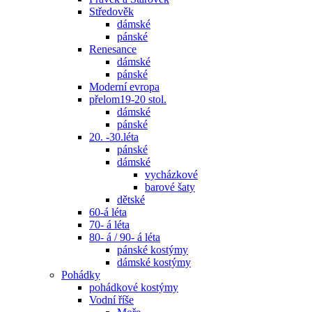
Středověk
dámské
pánské
Renesance
dámské
pánské
Moderní evropa
přelom19-20 stol.
dámské
pánské
20. -30.léta
pánské
dámské
vycházkové
barové šaty
dětské
60-á léta
70- á léta
80- á / 90- á léta
pánské kostýmy
dámské kostýmy
Pohádky
pohádkové kostýmy
Vodní říše