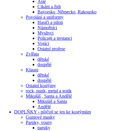
Asie
Cikáni a židi
Bavorsko ,Německo ,Rakousko
Povolání a uniformy
Hasiči a piloti
Námořníci
Myslivci
Policajti a trestanci
Vojáci
Ostatní profese
Zvířata
dětské
dospělé
Klauni
dětské
dospělé
Ostatní kostýmy
rock, punk, metal a gotik
Mikuláš , Santa a Andělé
Mikuláš a Santa
Andělé
DOPLŇKY - půjčují se jen ke kostýmům
Gumové masky
Paruky, vousy
paruky