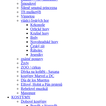
Šmoulové
Šíleně smutná princezna
Tři mušketýři
Vinnetou
vládci českých hor
Krkonoše
Orlické hory
Krušné hory
Brdy
Novohradské hory
Český ráj
Řáholec
Jeseníky
známé postavy
Živly
ZOO / cirkus
Dívka na koštěti - Saxana
kostýmy Marvel a DC
Día de los Muertos
Elfové, Hobit a Pán prstenů
Rebelové muzikál
Masopust
KOSTÝMY
Dobové kostýmy
Pravěk a Starověk