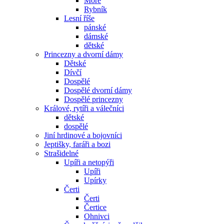
Moře
Rybník
Lesní říše
pánské
dámské
dětské
Princezny a dvorní dámy
Dětské
Dívčí
Dospělé
Dospělé dvorní dámy
Dospělé princezny
Králové, rytíři a válečníci
dětské
dospělé
Jiní hrdinové a bojovníci
Jeptišky, faráři a bozi
Strašidelné
Upíři a netopýři
Upíři
Upírky
Čerti
Čerti
Čertice
Ohnivci