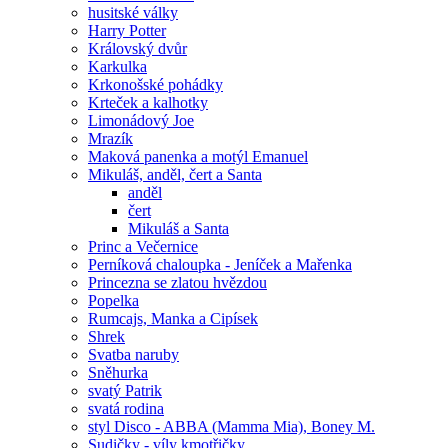
husitské války
Harry Potter
Královský dvůr
Karkulka
Krkonošské pohádky
Krteček a kalhotky
Limonádový Joe
Mrazík
Maková panenka a motýl Emanuel
Mikuláš, anděl, čert a Santa
anděl
čert
Mikuláš a Santa
Princ a Večernice
Perníková chaloupka - Jeníček a Mařenka
Princezna se zlatou hvězdou
Popelka
Rumcajs, Manka a Cipísek
Shrek
Svatba naruby
Sněhurka
svatý Patrik
svatá rodina
styl Disco - ABBA (Mamma Mia), Boney M.
Sudičky - víly kmotřičky