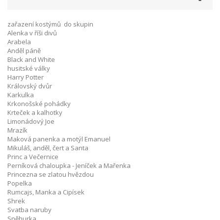
zařazení kostýmů do skupin
Alenka v říši divů
Arabela
Anděl páně
Black and White
husitské války
Harry Potter
Královský dvůr
Karkulka
Krkonošské pohádky
Krteček a kalhotky
Limonádový Joe
Mrazík
Maková panenka a motýl Emanuel
Mikuláš, anděl, čert a Santa
Princ a Večernice
Perníková chaloupka - Jeníček a Mařenka
Princezna se zlatou hvězdou
Popelka
Rumcajs, Manka a Cipísek
Shrek
Svatba naruby
Sněhurka