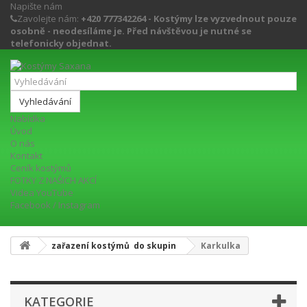
Napište nám
Zavolejte nám:
+420 777342264 - Kostýmy lze vyzvednout pouze
osobně - neodesíláme je. Před návštěvou je nutné se
telefonicky objednat.
Vyhledávání
Nabídka
Úvod
O nás
Kontakt
Ceník kostýmů
FOTKY Z NAŠICH AKCÍ
Videa YouTube
Facebook / Instagram
zařazení kostýmů do skupin
Karkulka
KATEGORIE