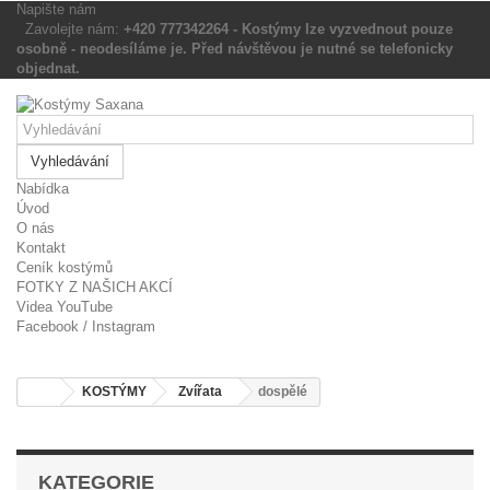
Napište nám
Zavolejte nám:
+420 777342264 - Kostýmy lze vyzvednout pouze
osobně - neodesíláme je. Před návštěvou je nutné se
telefonicky objednat.
Vyhledávání
Nabídka
Úvod
O nás
Kontakt
Ceník kostýmů
FOTKY Z NAŠICH AKCÍ
Videa YouTube
Facebook / Instagram
KOSTÝMY
Zvířata
dospělé
KATEGORIE