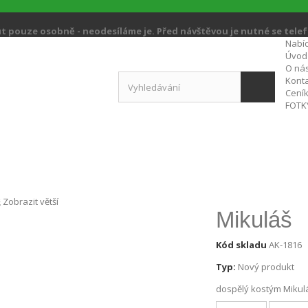
ut pouze osobně - neodesíláme je. Před návštěvou je nutné se tele
Nabí
Úvod
O ná
Kont
Cení
FOTK
Zobrazit větší
Mikuláš
Kód skladu
AK-1816
Typ:
Nový produkt
dospělý kostým Mikul