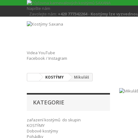
Napište nám
Zavolejte nám:
+420 777342264 - Kostýmy lze vyzvedno
Videa YouTube
Facebook / Instagram
KOSTÝMY
Mikuláš
KATEGORIE
zařazení kostýmů do skupin
KOSTÝMY
Dobové kostýmy
Pohádky