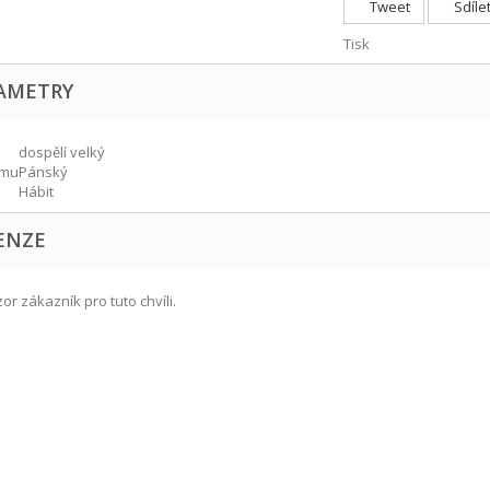
Tweet
Sdíle
Tisk
AMETRY
dospělí velký
ýmu
Pánský
Hábit
ENZE
r zákazník pro tuto chvíli.