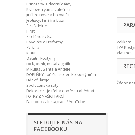
Princezny a dvorní dámy
Králové, rytíři a válečníci
Jiní hrdinové a bojovníci
Jeptišky, faráři a bozi
PAR
Strašidelné
Piráti
z celého světa
Povolání a uniformy
Velikost
Zvířata
TYP Kost
Klauni
Vlastnosti
Ostatní kostýmy
rock, punk, metal a gotik
REC
Mikuláš , Santa a Andělé
DOPLŇKY - půjčují se jen ke kostýmům
Lidové kroje
Žádný názo
Společenské šaty
Dekorace - je třeba dopředu obědnat
FOTKY Z NAŠICH AKCÍ
Facebook / Instagram / YouTube
SLEDUJTE NÁS NA
FACEBOOKU