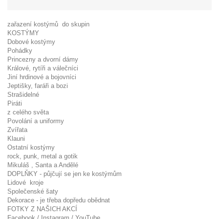
zařazení kostýmů do skupin
KOSTÝMY
Dobové kostýmy
Pohádky
Princezny a dvorní dámy
Králové, rytíři a válečníci
Jiní hrdinové a bojovníci
Jeptišky, faráři a bozi
Strašidelné
Piráti
z celého světa
Povolání a uniformy
Zvířata
Klauni
Ostatní kostýmy
rock, punk, metal a gotik
Mikuláš , Santa a Andělé
DOPLŇKY - půjčují se jen ke kostýmům
Lidové kroje
Společenské šaty
Dekorace - je třeba dopředu obědnat
FOTKY Z NAŠICH AKCÍ
Facebook / Instagram / YouTube