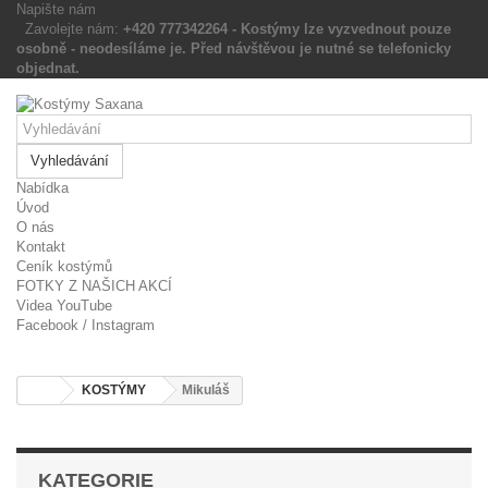
Napište nám
Zavolejte nám:
+420 777342264 - Kostýmy lze vyzvednout pouze
osobně - neodesíláme je. Před návštěvou je nutné se
telefonicky objednat.
Vyhledávání
Nabídka
Úvod
O nás
Kontakt
Ceník kostýmů
FOTKY Z NAŠICH AKCÍ
Videa YouTube
Facebook / Instagram
KOSTÝMY
Mikuláš
KATEGORIE