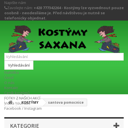
Napište nám
Zavolejte nám:
+420 777342264 - Kostýmy lze vyzvednout pouze
osobně - neodesíláme je. Před návštěvou je nutné se
telefonicky objednat.
Vyhledávání
Nabídka
Úvod
O nás
Kontakt
Ceník kostýmů
FOTKY Z NAŠICH AKCÍ
KOSTÝMY
santova pomocnice
Videa YouTube
Facebook / Instagram
KATEGORIE