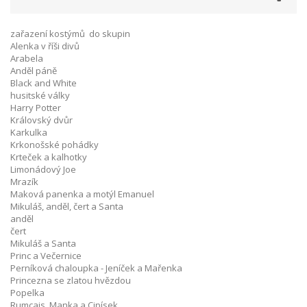
zařazení kostýmů do skupin
Alenka v říši divů
Arabela
Anděl páně
Black and White
husitské války
Harry Potter
Královský dvůr
Karkulka
Krkonošské pohádky
Krteček a kalhotky
Limonádový Joe
Mrazík
Maková panenka a motýl Emanuel
Mikuláš, anděl, čert a Santa
anděl
čert
Mikuláš a Santa
Princ a Večernice
Perníková chaloupka - Jeníček a Mařenka
Princezna se zlatou hvězdou
Popelka
Rumcajs, Manka a Cipísek