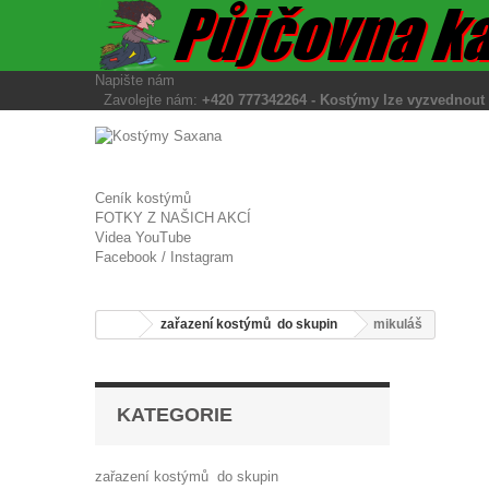
Napište nám
Zavolejte nám:
+420 777342264 - Kostýmy lze vyzvedno
Ceník kostýmů
FOTKY Z NAŠICH AKCÍ
Videa YouTube
Facebook / Instagram
zařazení kostýmů do skupin
mikuláš
KATEGORIE
zařazení kostýmů do skupin