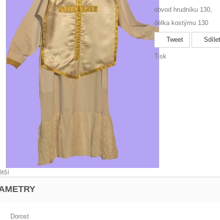
obvod hrudníku 130,
délka kostýmu 130
Tweet
Sdíle
Tisk
ětší
AMETRY
Dorost