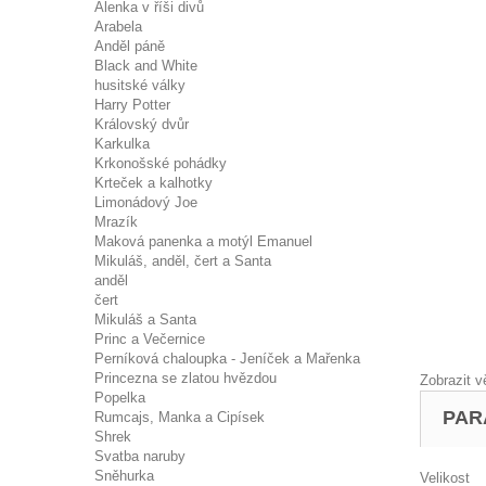
Alenka v říši divů
Arabela
Anděl páně
Black and White
husitské války
Harry Potter
Královský dvůr
Karkulka
Krkonošské pohádky
Krteček a kalhotky
Limonádový Joe
Mrazík
Maková panenka a motýl Emanuel
Mikuláš, anděl, čert a Santa
anděl
čert
Mikuláš a Santa
Princ a Večernice
Perníková chaloupka - Jeníček a Mařenka
Princezna se zlatou hvězdou
Zobrazit v
Popelka
PAR
Rumcajs, Manka a Cipísek
Shrek
Svatba naruby
Sněhurka
Velikost