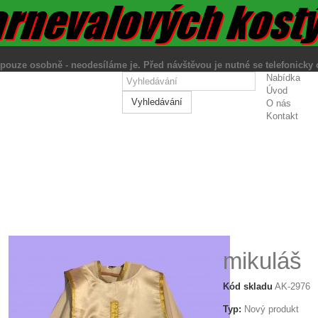
ut pouze osobně - neodesíláme je. Před návštěvou je nutné se tele
Nabídka
Úvod
Vyhledávání
O nás
Kontakt
mikuláš
Kód skladu
AK-2976
Typ:
Nový produkt