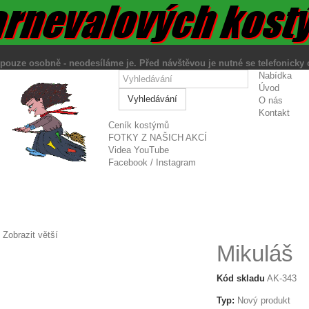
ut pouze osobně - neodesíláme je. Před návštěvou je nutné se tele
Nabídka
Úvod
Vyhledávání
O nás
Kontakt
Ceník kostýmů
FOTKY Z NAŠICH AKCÍ
Videa YouTube
Facebook / Instagram
Zobrazit větší
Mikuláš
Kód skladu
AK-343
Typ:
Nový produkt