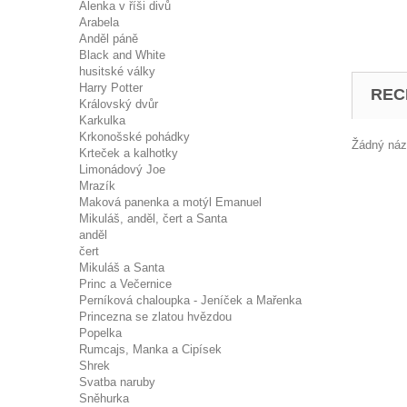
Alenka v říši divů
Arabela
Anděl páně
Black and White
husitské války
Harry Potter
REC
Královský dvůr
Karkulka
Krkonošské pohádky
Žádný názo
Krteček a kalhotky
Limonádový Joe
Mrazík
Maková panenka a motýl Emanuel
Mikuláš, anděl, čert a Santa
anděl
čert
Mikuláš a Santa
Princ a Večernice
Perníková chaloupka - Jeníček a Mařenka
Princezna se zlatou hvězdou
Popelka
Rumcajs, Manka a Cipísek
Shrek
Svatba naruby
Sněhurka