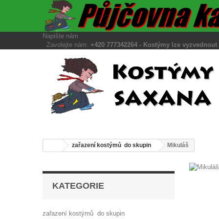
Napište nám
Zavolejte nám:
+420 777342264 - Kostýmy lze vyzvedno
zařazení kostýmů do skupin
Mikuláš
KATEGORIE
zařazení kostýmů do skupin