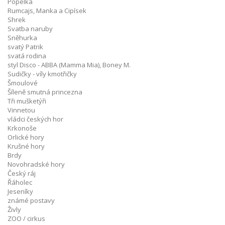
Popelka
Rumcajs, Manka a Cipísek
Shrek
Svatba naruby
Sněhurka
svatý Patrik
svatá rodina
styl Disco - ABBA (Mamma Mia), Boney M.
Sudičky - víly kmotřičky
Šmoulové
Šíleně smutná princezna
Tři mušketýři
Vinnetou
vládci českých hor
Krkonoše
Orlické hory
Krušné hory
Brdy
Novohradské hory
Český ráj
Řáholec
Jeseníky
známé postavy
Živly
ZOO / cirkus