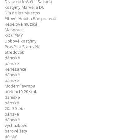
Dívka na koštěti - Saxana
kostýmy Marvel a DC
Día de los Muertos
Elfové, Hobit a Pán prstenů
Rebelové muzikál
Masopust
KOSTÝMY
Dobové kostýmy
Pravěk a Starověk
Středověk
dámské
pánské
Renesance
dámské
pánské
Moderní evropa
přelom19-20 stol.
dámské
pánské
20. -30.léta
pánské
dámské
vycházkové
barové šaty
dětské