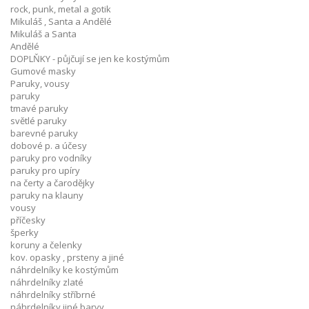
rock, punk, metal a gotik
Mikuláš , Santa a Andělé
Mikuláš a Santa
Andělé
DOPLŇKY - půjčují se jen ke kostýmům
Gumové masky
Paruky, vousy
paruky
tmavé paruky
světlé paruky
barevné paruky
dobové p. a účesy
paruky pro vodníky
paruky pro upíry
na čerty a čarodějky
paruky na klauny
vousy
příčesky
šperky
koruny a čelenky
kov. opasky , prsteny a jiné
náhrdelníky ke kostýmům
náhrdelníky zlaté
náhrdelníky stříbrné
náhrdelníky jiné barvy