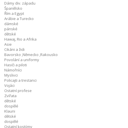
Dámy div. západu
Španělsko
Řím a Egypt
Arábie a Turecko
dámské
pánské
dětské
Hawaj, Rio a Afrika
Asie
Cikáni a židi
Bavorsko ,Německo ,Rakousko
Povolání a uniformy
Hasiči a piloti
Námořníci
Myslivci
Policajti a trestanci
Vojáci
Ostatní profese
Zvířata
dětské
dospělé
Klauni
dětské
dospělé
Ostatní kostýmy