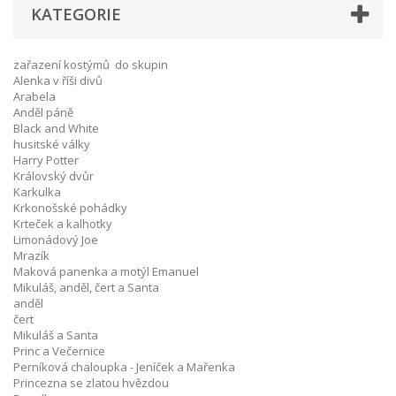
KATEGORIE
zařazení kostýmů do skupin
Alenka v říši divů
Arabela
Anděl páně
Black and White
husitské války
Harry Potter
Královský dvůr
Karkulka
Krkonošské pohádky
Krteček a kalhotky
Limonádový Joe
Mrazík
Maková panenka a motýl Emanuel
Mikuláš, anděl, čert a Santa
anděl
čert
Mikuláš a Santa
Princ a Večernice
Perníková chaloupka - Jeníček a Mařenka
Princezna se zlatou hvězdou