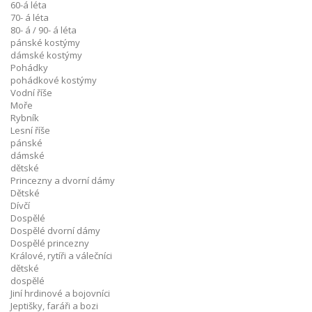
60-á léta
70- á léta
80- á / 90- á léta
pánské kostýmy
dámské kostýmy
Pohádky
pohádkové kostýmy
Vodní říše
Moře
Rybník
Lesní říše
pánské
dámské
dětské
Princezny a dvorní dámy
Dětské
Dívčí
Dospělé
Dospělé dvorní dámy
Dospělé princezny
Králové, rytíři a válečníci
dětské
dospělé
Jiní hrdinové a bojovníci
Jeptišky, faráři a bozi