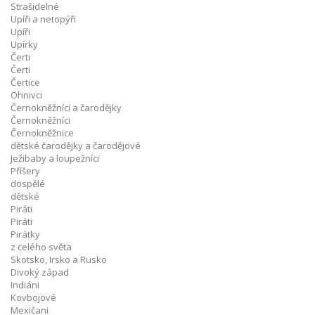
Strašidelné
Upíři a netopýři
Upíři
Upírky
Čerti
Čerti
Čertice
Ohnivci
Černokněžníci a čarodějky
Černokněžníci
Černokněžnice
dětské čarodějky a čarodějové
Ježibaby a loupežníci
Příšery
dospělé
dětské
Piráti
Piráti
Pirátky
z celého světa
Skotsko, Irsko a Rusko
Divoký západ
Indiáni
Kovbojové
Mexičani