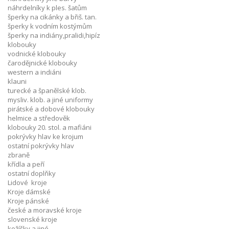
náhrdelníky k ples. šatům
šperky na cikánky a břiš. tan.
šperky k vodním kostýmům
šperky na indiány,pralidi,hipíz
klobouky
vodnické klobouky
čarodějnické klobouky
western a indiáni
klauni
turecké a španělské klob.
mysliv. klob. a jiné uniformy
pirátské a dobové klobouky
helmice a středověk
klobouky 20. stol. a mafiáni
pokrývky hlav ke krojum
ostatní pokrývky hlav
zbraně
křídla a peří
ostatní doplňky
Lidové kroje
Kroje dámské
Kroje pánské
české a moravské kroje
slovenské kroje
kožíšky a jiné