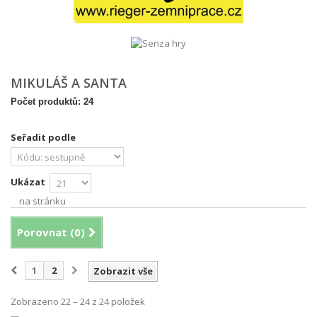
MIKULÁŠ A SANTA
Počet produktů: 24
Seřadit podle
Ukázat
na stránku
Porovnat (
0
)
1
2
Zobrazit vše
Zobrazeno 22 – 24 z 24 položek