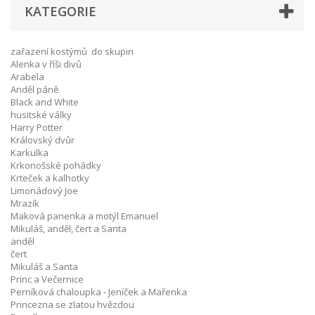
KATEGORIE
zařazení kostýmů do skupin
Alenka v říši divů
Arabela
Anděl páně
Black and White
husitské války
Harry Potter
Královský dvůr
Karkulka
Krkonošské pohádky
Krteček a kalhotky
Limonádový Joe
Mrazík
Maková panenka a motýl Emanuel
Mikuláš, anděl, čert a Santa
anděl
čert
Mikuláš a Santa
Princ a Večernice
Perníková chaloupka - Jeníček a Mařenka
Princezna se zlatou hvězdou