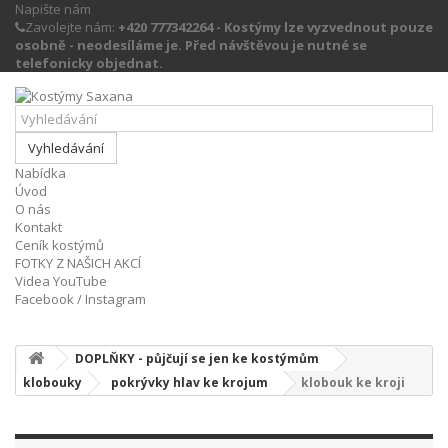
Napište nám
Zavolejte nám:
+420 777342264 - Kostýmy lze vyzvednout pouze
osobně - neodesíláme je. Před návštěvou je nutné se
telefonicky objednat.
Vyhledávání
Nabídka
Úvod
O nás
Kontakt
Ceník kostýmů
FOTKY Z NAŠICH AKCÍ
Videa YouTube
Facebook / Instagram
DOPLŇKY - půjčují se jen ke kostýmům
klobouky
pokrývky hlav ke krojum
klobouk ke kroji