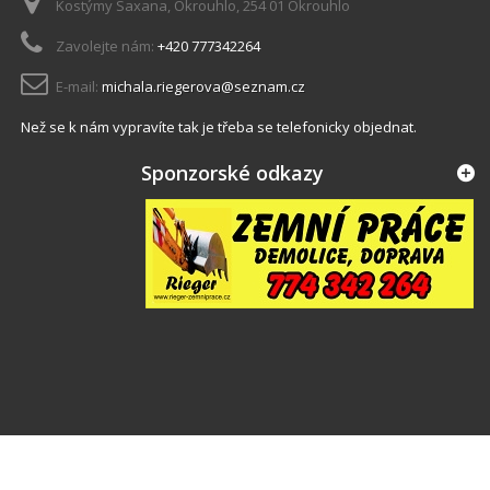
Kostýmy Saxana, Okrouhlo, 254 01 Okrouhlo
Zavolejte nám:
+420 777342264
E-mail:
michala.riegerova@seznam.cz
Než se k nám vypravíte tak je třeba se telefonicky objednat.
Sponzorské odkazy