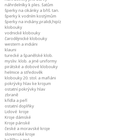
náhrdelníky k ples. šatům
šperky na cikánky a břiš. tan.
šperky k vodním kostýmům
šperky na indiány,pralidi,hipíz
klobouky
vodnické klobouky
čarodějnické klobouky
western a indiáni
klauni
turecké a španělské klob.
mysliv. klob. a jiné uniformy
pirátské a dobové klobouky
helmice a středověk
klobouky 20. stol. a mafiáni
pokrývky hlav ke krojum
ostatní pokrývky hlav
zbraně
křídla a peří
ostatní doplňky
Lidové kroje
Kroje dámské
Kroje pánské
české a moravské kroje
slovenské kroje
kožíšky a jiné