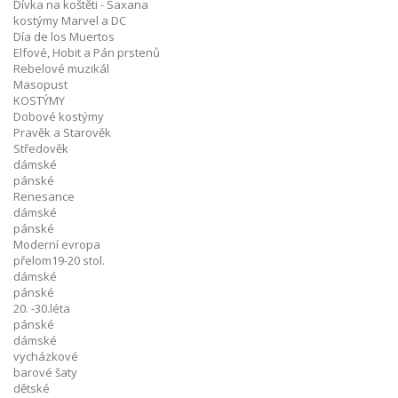
Dívka na koštěti - Saxana
kostýmy Marvel a DC
Día de los Muertos
Elfové, Hobit a Pán prstenů
Rebelové muzikál
Masopust
KOSTÝMY
Dobové kostýmy
Pravěk a Starověk
Středověk
dámské
pánské
Renesance
dámské
pánské
Moderní evropa
přelom19-20 stol.
dámské
pánské
20. -30.léta
pánské
dámské
vycházkové
barové šaty
dětské