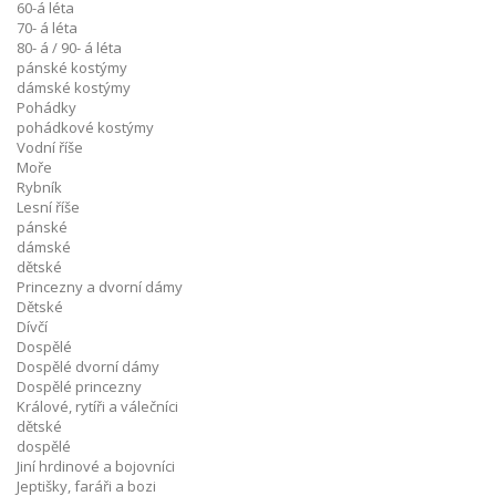
60-á léta
70- á léta
80- á / 90- á léta
pánské kostýmy
dámské kostýmy
Pohádky
pohádkové kostýmy
Vodní říše
Moře
Rybník
Lesní říše
pánské
dámské
dětské
Princezny a dvorní dámy
Dětské
Dívčí
Dospělé
Dospělé dvorní dámy
Dospělé princezny
Králové, rytíři a válečníci
dětské
dospělé
Jiní hrdinové a bojovníci
Jeptišky, faráři a bozi