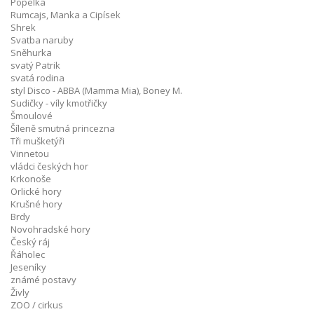
Popelka
Rumcajs, Manka a Cipísek
Shrek
Svatba naruby
Sněhurka
svatý Patrik
svatá rodina
styl Disco - ABBA (Mamma Mia), Boney M.
Sudičky - víly kmotřičky
Šmoulové
Šíleně smutná princezna
Tři mušketýři
Vinnetou
vládci českých hor
Krkonoše
Orlické hory
Krušné hory
Brdy
Novohradské hory
Český ráj
Řáholec
Jeseníky
známé postavy
Živly
ZOO / cirkus