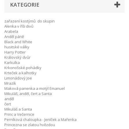
KATEGORIE
zařazení kostýmů do skupin
Alenka v říši divů
Arabela
Anděl páně
Black and White
husitské války
Harry Potter
Královský dvůr
Karkulka
Krkonošské pohádky
Krteček a kalhotky
Limonádový Joe
Mrazík
Maková panenka a motýl Emanuel
Mikuláš, anděl, čert a Santa
anděl
čert
Mikuláš a Santa
Princ a Večernice
Perníková chaloupka - Jeníček a Mařenka
Princezna se zlatou hvězdou