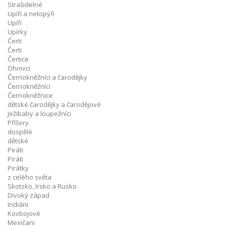
Strašidelné
Upíři a netopýři
Upíři
Upírky
Čerti
Čerti
Čertice
Ohnivci
Černokněžníci a čarodějky
Černokněžníci
Černokněžnice
dětské čarodějky a čarodějové
Ježibaby a loupežníci
Příšery
dospělé
dětské
Piráti
Piráti
Pirátky
z celého světa
Skotsko, Irsko a Rusko
Divoký západ
Indiáni
Kovbojové
Mexičani