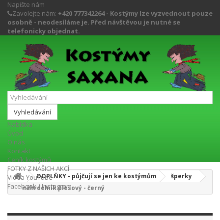
Napište nám
Zavolejte nám:
+420 777342264 - Kostýmy lze vyzvednout pouze
osobně - neodesíláme je. Před návštěvou je nutné se
telefonicky objednat.
Vyhledávání
Nabídka
Úvod
O nás
Kontakt
Ceník kostýmů
FOTKY Z NAŠICH AKCÍ
DOPLŇKY - půjčují se jen ke kostýmům
šperky
Videa YouTube
Facebook / Instagram
náhrdelník plesový - černý