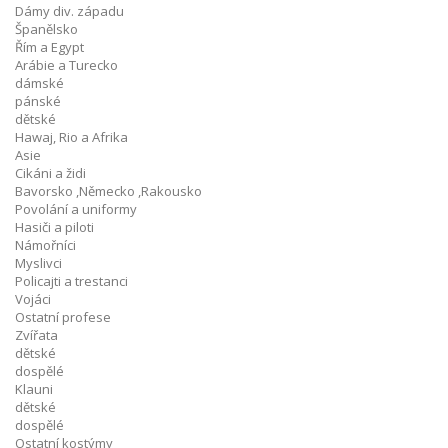
Dámy div. západu
Španělsko
Řím a Egypt
Arábie a Turecko
dámské
pánské
dětské
Hawaj, Rio a Afrika
Asie
Cikáni a židi
Bavorsko ,Německo ,Rakousko
Povolání a uniformy
Hasiči a piloti
Námořníci
Myslivci
Policajti a trestanci
Vojáci
Ostatní profese
Zvířata
dětské
dospělé
Klauni
dětské
dospělé
Ostatní kostýmy