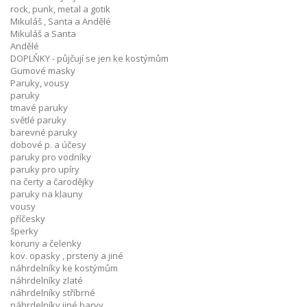
rock, punk, metal a gotik
Mikuláš , Santa a Andělé
Mikuláš a Santa
Andělé
DOPLŇKY - půjčují se jen ke kostýmům
Gumové masky
Paruky, vousy
paruky
tmavé paruky
světlé paruky
barevné paruky
dobové p. a účesy
paruky pro vodníky
paruky pro upíry
na čerty a čarodějky
paruky na klauny
vousy
příčesky
šperky
koruny a čelenky
kov. opasky , prsteny a jiné
náhrdelníky ke kostýmům
náhrdelníky zlaté
náhrdelníky stříbrné
náhrdelníky jiné barvy