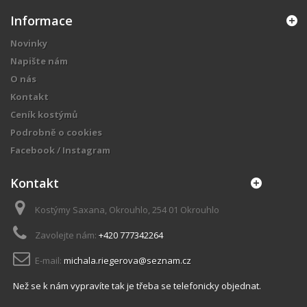
Informace
Novinky
Napište nám
O nás
Kontakt
Ceník kostýmů
Podrobně o cookies
Facebook / Instagram
Kontakt
Kostýmy Saxana, Okrouhlo, 254 01 Okrouhlo
Zavolejte nám:
+420 777342264
E-mail:
michala.riegerova@seznam.cz
Než se k nám vypravíte tak je třeba se telefonicky objednat.