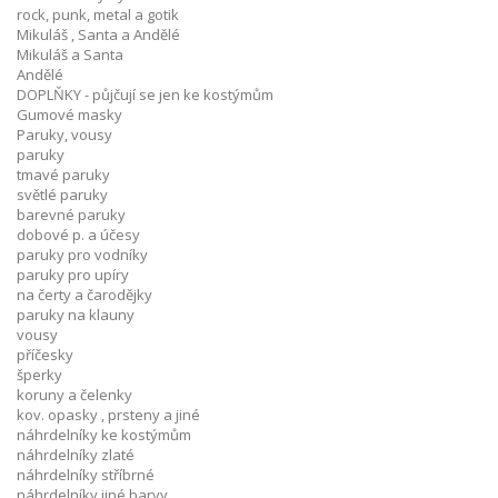
rock, punk, metal a gotik
Mikuláš , Santa a Andělé
Mikuláš a Santa
Andělé
DOPLŇKY - půjčují se jen ke kostýmům
Gumové masky
Paruky, vousy
paruky
tmavé paruky
světlé paruky
barevné paruky
dobové p. a účesy
paruky pro vodníky
paruky pro upíry
na čerty a čarodějky
paruky na klauny
vousy
příčesky
šperky
koruny a čelenky
kov. opasky , prsteny a jiné
náhrdelníky ke kostýmům
náhrdelníky zlaté
náhrdelníky stříbrné
náhrdelníky jiné barvy