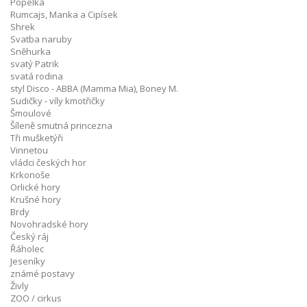
Popelka
Rumcajs, Manka a Cipísek
Shrek
Svatba naruby
Sněhurka
svatý Patrik
svatá rodina
styl Disco - ABBA (Mamma Mia), Boney M.
Sudičky - víly kmotřičky
Šmoulové
Šíleně smutná princezna
Tři mušketýři
Vinnetou
vládci českých hor
Krkonoše
Orlické hory
Krušné hory
Brdy
Novohradské hory
Český ráj
Řáholec
Jeseníky
známé postavy
Živly
ZOO / cirkus