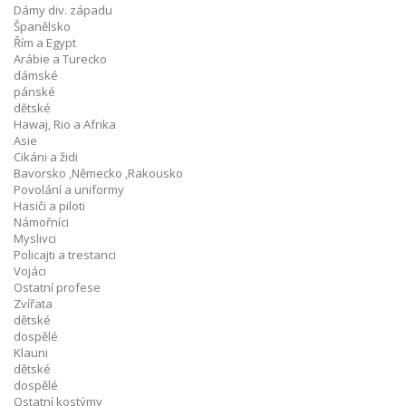
Dámy div. západu
Španělsko
Řím a Egypt
Arábie a Turecko
dámské
pánské
dětské
Hawaj, Rio a Afrika
Asie
Cikáni a židi
Bavorsko ,Německo ,Rakousko
Povolání a uniformy
Hasiči a piloti
Námořníci
Myslivci
Policajti a trestanci
Vojáci
Ostatní profese
Zvířata
dětské
dospělé
Klauni
dětské
dospělé
Ostatní kostýmy