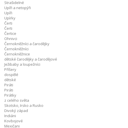
Strašidelné
Upíři a netopýři
Upíři
Upírky
Čerti
Čerti
Čertice
Ohnivci
Černokněžníci a čarodějky
Černokněžníci
Černokněžnice
dětské čarodějky a čarodějové
Ježibaby a loupežníci
Příšery
dospělé
dětské
Piráti
Piráti
Pirátky
z celého světa
Skotsko, Irsko a Rusko
Divoký západ
Indiáni
Kovbojové
Mexičani