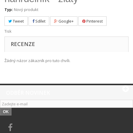
Typ:
Nový produkt
Tweet
Sdílet
Google+
Pinterest
Tisk
RECENZE
Žádný názor zákazník pro tuto chvíli.
ODBĚR NOVINEK
OK