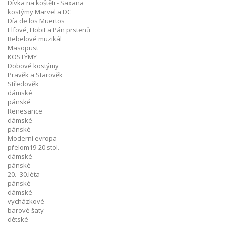
Dívka na koštěti - Saxana
kostýmy Marvel a DC
Día de los Muertos
Elfové, Hobit a Pán prstenů
Rebelové muzikál
Masopust
KOSTÝMY
Dobové kostýmy
Pravěk a Starověk
Středověk
dámské
pánské
Renesance
dámské
pánské
Moderní evropa
přelom19-20 stol.
dámské
pánské
20. -30.léta
pánské
dámské
vycházkové
barové šaty
dětské