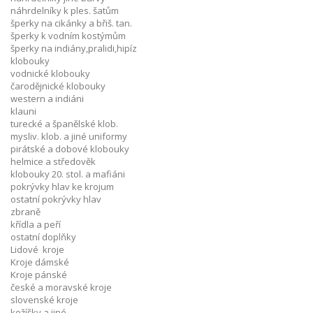
náhrdelníky k ples. šatům
šperky na cikánky a břiš. tan.
šperky k vodním kostýmům
šperky na indiány,pralidi,hipíz
klobouky
vodnické klobouky
čarodějnické klobouky
western a indiáni
klauni
turecké a španělské klob.
mysliv. klob. a jiné uniformy
pirátské a dobové klobouky
helmice a středověk
klobouky 20. stol. a mafiáni
pokrývky hlav ke krojum
ostatní pokrývky hlav
zbraně
křídla a peří
ostatní doplňky
Lidové kroje
Kroje dámské
Kroje pánské
české a moravské kroje
slovenské kroje
kožíšky a jiné