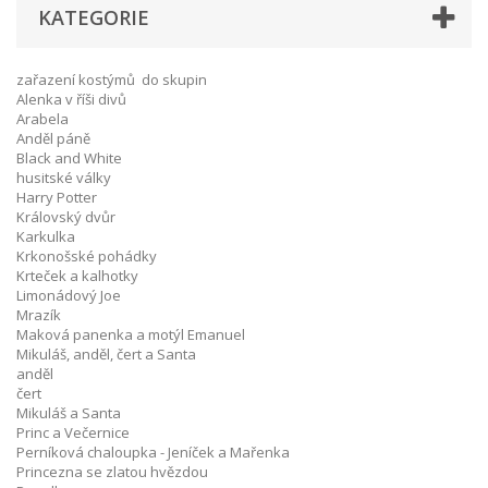
KATEGORIE
zařazení kostýmů do skupin
Alenka v říši divů
Arabela
Anděl páně
Black and White
husitské války
Harry Potter
Královský dvůr
Karkulka
Krkonošské pohádky
Krteček a kalhotky
Limonádový Joe
Mrazík
Maková panenka a motýl Emanuel
Mikuláš, anděl, čert a Santa
anděl
čert
Mikuláš a Santa
Princ a Večernice
Perníková chaloupka - Jeníček a Mařenka
Princezna se zlatou hvězdou