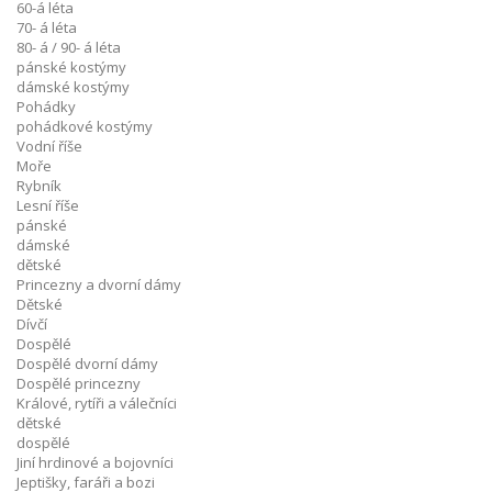
60-á léta
70- á léta
80- á / 90- á léta
pánské kostýmy
dámské kostýmy
Pohádky
pohádkové kostýmy
Vodní říše
Moře
Rybník
Lesní říše
pánské
dámské
dětské
Princezny a dvorní dámy
Dětské
Dívčí
Dospělé
Dospělé dvorní dámy
Dospělé princezny
Králové, rytíři a válečníci
dětské
dospělé
Jiní hrdinové a bojovníci
Jeptišky, faráři a bozi