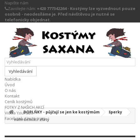
Napište nám
Zavolejte nám:
+420 777342264 - Kostýmy lze vyzvednout pouze
osobně - neodesíláme je. Před návštěvou je nutné se
telefonicky objednat.
Vyhledávání
Nabídka
Úvod
O nás
Kontakt
Ceník kostýmů
FOTKY Z NAŠICH AKCÍ
DOPLŇKY - půjčují se jen ke kostýmům
šperky
Videa YouTube
Facebook / Instagram
náhrdelník - zlatý